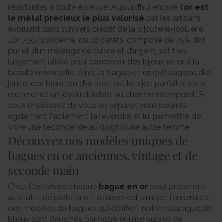
résistantes à toute épreuve. Aujourd’hui encore, l’
or est
le métal précieux le plus valorisé
par les artisans
évoluant dans l’univers créatif de la bijouterie-joaillerie.
L’or 750/1000ème, ou 18 carats, composé de 75% d’or
pur et d’un mélange de cuivre et d’argent, est très
largement utilisé pour concevoir des bijoux en or à la
beauté universelle. Ainsi, la bague en or, qu’il s’agisse d’or
jaune, d’or blanc ou d’or rose, est le bijou parfait si vous
recherchez un joyau durable, au charme intemporel. Si
vous choisissez de vous en séparer, vous pourrez
également facilement la revendre et lui permettre de
vivre une seconde vie au doigt d’une autre femme.
Découvrez nos modèles uniques de
bagues en or anciennes, vintage et de
seconde main
Chez Castafiore, chaque
bague en or
peut prétendre
au statut de perle rare. La raison est simple : l’ensemble
des modèles de bagues qui étoffent notre catalogue de
bijoux sont dénichés par notre équipe auprès de