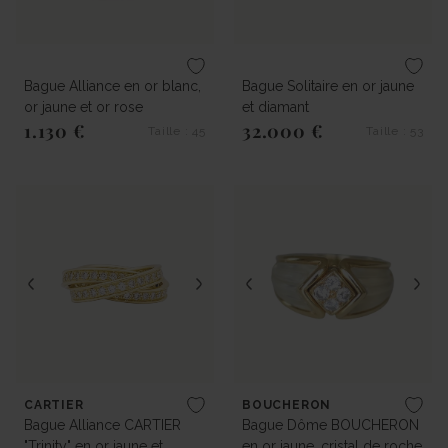
Bague Alliance en or blanc,
Bague Solitaire en or jaune
or jaune et or rose
et diamant
1.130 €
32.000 €
Taille : 45
Taille : 53
Prix régulier
Prix régulier
CARTIER
BOUCHERON
Bague Alliance CARTIER
Bague Dôme BOUCHERON
"Trinity" en or jaune et
en or jaune, cristal de roche