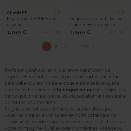
CHAUMET
Bague Jonc CHAUMET en
Bague Tank en or blanc, or
or jaune
jaune, rubis et diamants
2.100 €
1.900 €
Taille : 54
Taille : 54
Prix régulier
Prix régulier
1
2
3
…
113
De façon générale, les bijoux en or bénéficient de
l’aspect étincelant du métal précieux qui les constitue.
Leur belle couleur dorée évoque autant le luxe que la
préciosité. En particulier,
la bague en or
est un bijou qui,
parce qu’il orne nos mains, est nécessairement au centre
de toutes les attentions.
Soigneusement sélectionnées et authentifiées pour
vous, les bagues en or issues de notre catalogue de
bijoux ne demandent qu’à vivre de nouvelles histoires en
votre compagnie. Qu’elles soient anciennes, vintage ou