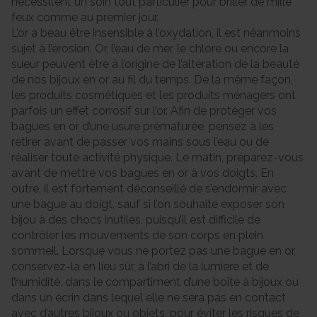
nécessitent un soin tout particulier pour briller de mille
feux comme au premier jour.
L’or a beau être insensible à l’oxydation, il est néanmoins
sujet à l’érosion. Or, l’eau de mer, le chlore ou encore la
sueur peuvent être à l’origine de l’altération de la beauté
de nos bijoux en or au fil du temps. De la même façon,
les produits cosmétiques et les produits ménagers ont
parfois un effet corrosif sur l’or. Afin de protéger vos
bagues en or d’une usure prématurée, pensez à les
retirer avant de passer vos mains sous l’eau ou de
réaliser toute activité physique. Le matin, préparez-vous
avant de mettre vos bagues en or à vos doigts. En
outre, il est fortement déconseillé de s’endormir avec
une bague au doigt, sauf si l’on souhaite exposer son
bijou à des chocs inutiles, puisqu’il est difficile de
contrôler les mouvements de son corps en plein
sommeil. Lorsque vous ne portez pas une bague en or,
conservez-la en lieu sûr, à l’abri de la lumière et de
l’humidité, dans le compartiment d’une boîte à bijoux ou
dans un écrin dans lequel elle ne sera pas en contact
avec d’autres bijoux ou objets, pour éviter les risques de