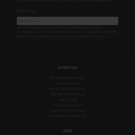
commande en vous inscrivant à notre newsletter*.
Newsletter
S'inscrire
Offre valable pour toute première commande après votre
inscription à la newsletter, valable pour toute commande dès 1000€
d'achat, non cumulable avec les autres promotions en cours.
A PROPOS
QUI SOMMES-NOUS ?
NOS SERVICES
NOTRE ENGAGEMENT
ON PARLE DE NOUS
MAGAZINE
DID YOU KNOW?
NOS INSPIRATIONS
GALERIES LAFAYETTE
AIDE