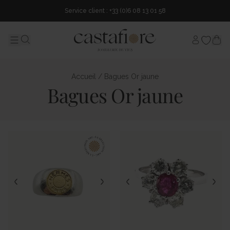
Service client : +33 (0)6 08 13 01 58
Mon comp
Menu
Search...
Accueil
/ Bagues Or jaune
Bagues Or jaune