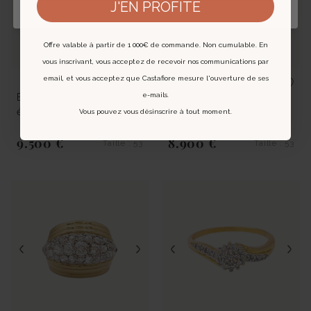
J'EN PROFITE
Offre valable à partir de 1 000€ de commande. Non cumulable. En
vous inscrivant, vous acceptez de recevoir nos communications par
email, et vous acceptez que Castafiore mesure l'ouverture de ses
e-mails.
Bague Trilogie en platine,
Bague Entourage en or
émeraude et diamants
jaune, platine, saphir et
Vous pouvez vous désinscrire à tout moment.
diamants
9.500 €
8.900 €
Taille : 53
Taille : 53
Prix régulier
Prix régulier