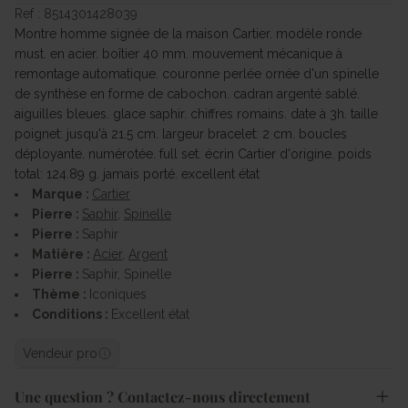
Ref : 8514301428039
Montre homme signée de la maison Cartier. modèle ronde
must. en acier. boîtier 40 mm. mouvement mécanique à
remontage automatique. couronne perlée ornée d'un spinelle
de synthèse en forme de cabochon. cadran argenté sablé.
aiguilles bleues. glace saphir. chiffres romains. date à 3h. taille
poignet: jusqu'à 21.5 cm. largeur bracelet: 2 cm. boucles
déployante. numérotée. full set. écrin Cartier d'origine. poids
total: 124.89 g. jamais porté. excellent état
Marque :
Cartier
Pierre :
Saphir
,
Spinelle
Pierre :
Saphir
Matière :
Acier
,
Argent
Pierre :
Saphir, Spinelle
Thème :
Iconiques
Conditions :
Excellent état
Vendeur pro
Une question ? Contactez-nous directement