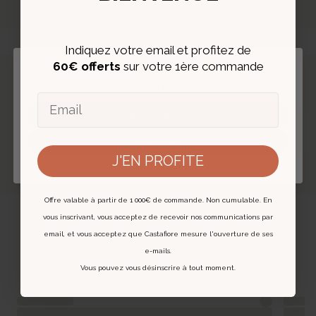
Indiquez votre email et profitez de
60€ offerts
sur votre 1ère commande
Fermer
Changer de langue
Email
EXPERTISE ET AUTHENTIFICATION
FRANÇAIS (ACTUEL)
‹
›
Chaque bijou est expertisé et livré avec un
ENGLISH
certificat digital.
J'EN PROFITE
En savoir plus
Offre valable à partir de 1 000€ de commande. Non cumulable. En
Vous pourriez aussi aimer
vous inscrivant, vous acceptez de recevoir nos communications par
email, et vous acceptez que Castafiore mesure l'ouverture de ses
e-mails.
Vous pouvez vous désinscrire à tout moment.