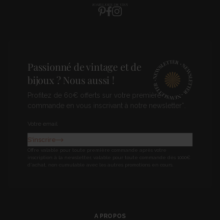
Pinterest
Facebook
Instagram
Passionné de vintage et de
bijoux ? Nous aussi !
Profitez de 60€ offerts sur votre première
commande en vous inscrivant à notre newsletter*.
Newsletter
S'inscrire
Offre valable pour toute première commande après votre
inscription à la newsletter, valable pour toute commande dès 1000€
d'achat, non cumulable avec les autres promotions en cours.
A PROPOS