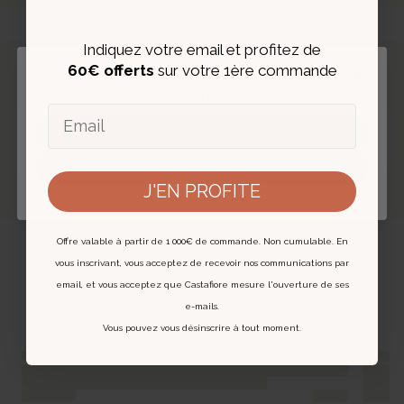
Indiquez votre email et profitez de
60€ offerts
sur votre 1ère commande
Fermer
Changer de langue
Email
EXPERTISE ET AUTHENTIFICATION
‹
›
FRANÇAIS (ACTUEL)
Chaque bijou est expertisé et livré avec un
certificat digital.
ENGLISH
En savoir plus
J'EN PROFITE
Offre valable à partir de 1 000€ de commande. Non cumulable. En
Vous pourriez aussi aimer
vous inscrivant, vous acceptez de recevoir nos communications par
email, et vous acceptez que Castafiore mesure l'ouverture de ses
e-mails.
Vous pouvez vous désinscrire à tout moment.