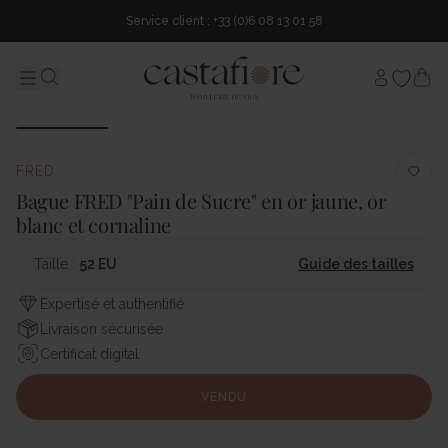
Service client : +33 (0)6 08 13 01 58
Mon comp
Menu
Search...
FRED
Bague FRED "Pain de Sucre" en or jaune, or
blanc et cornaline
Taille :
52 EU
Guide des tailles
Expertisé et authentifié
Livraison sécurisée
Certificat digital
VENDU