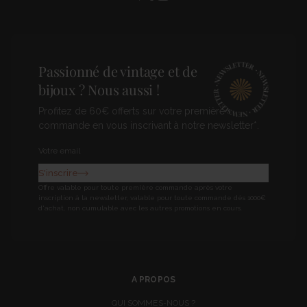
Pinterest
Facebook
Instagram
Passionné de vintage et de
bijoux ? Nous aussi !
Profitez de 60€ offerts sur votre première
commande en vous inscrivant à notre newsletter*.
Newsletter
S'inscrire
Offre valable pour toute première commande après votre
inscription à la newsletter, valable pour toute commande dès 1000€
d'achat, non cumulable avec les autres promotions en cours.
A PROPOS
QUI SOMMES-NOUS ?