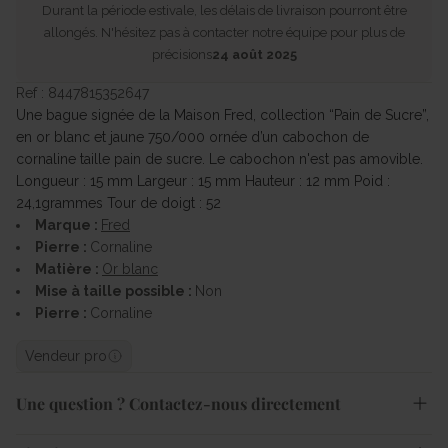
Durant la période estivale, les délais de livraison pourront être
allongés. N'hésitez pas à contacter notre équipe pour plus de
précisions
24 août 2025
Ref : 8447815352647
Une bague signée de la Maison Fred, collection “Pain de Sucre”,
en or blanc et jaune 750/000 ornée d’un cabochon de
cornaline taille pain de sucre. Le cabochon n'est pas amovible.
Longueur : 15 mm Largeur : 15 mm Hauteur : 12 mm Poid :
24,1grammes Tour de doigt : 52
Marque :
Fred
Pierre :
Cornaline
Matière :
Or blanc
Mise à taille possible :
Non
Pierre :
Cornaline
Vendeur pro
Une question ? Contactez-nous directement