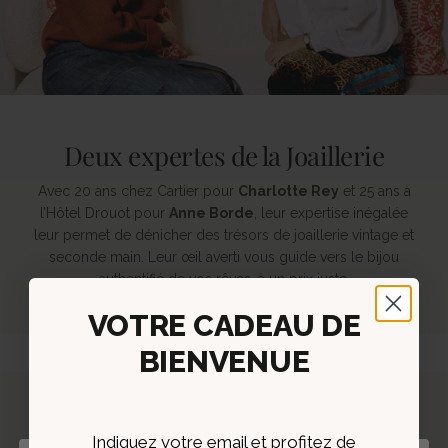
Deux expertes de la Joaillerie
Avec 20 ans chez Cartier pour
Charlotte Rey
et 25 ans à
l’Hôtel Drouot pour
Anne Borde
, leur expertise inégalée
leur permet de dénicher des trésors de joaillerie vintage et
seconde main. Leur œil averti vous guide vers le bijou
authentifié de vos rêves, à un prix juste.
VOTRE CADEAU DE
BIENVENUE
Indiquez votre email et profitez de