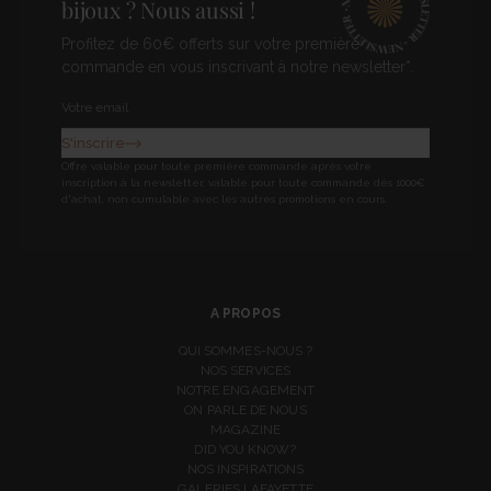
bijoux ? Nous aussi !
Profitez de 60€ offerts sur votre première
commande en vous inscrivant à notre newsletter*.
Newsletter
S'inscrire
Offre valable pour toute première commande après votre
inscription à la newsletter, valable pour toute commande dès 1000€
d'achat, non cumulable avec les autres promotions en cours.
A PROPOS
QUI SOMMES-NOUS ?
NOS SERVICES
NOTRE ENGAGEMENT
ON PARLE DE NOUS
MAGAZINE
DID YOU KNOW?
NOS INSPIRATIONS
GALERIES LAFAYETTE