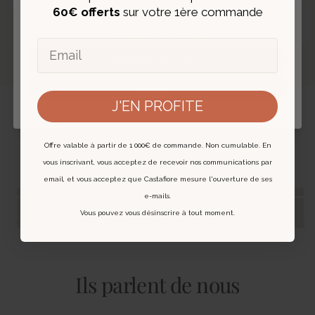
EXPERTISE ET AUTHENTIFICATION
60€ offerts
sur votre 1ère commande
‹
›
Fermer
Chaque bijou est expertisé et livré avec un
Changer de langue
certificat digital.
Email
En savoir plus
FRANÇAIS (ACTUEL)
ENGLISH
J'EN PROFITE
Vous pourriez aussi aimer
Offre valable à partir de 1 000€ de commande. Non cumulable. En
vous inscrivant, vous acceptez de recevoir nos communications par
email, et vous acceptez que Castafiore mesure l'ouverture de ses
e-mails.
Vous pouvez vous désinscrire à tout moment.
Ils parlent de nous