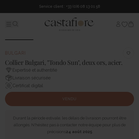
Service client : +33 (0)6 08 13 01 58
Mon comp
Menu
Search...
BULGARI
Collier Bulgari, "Tondo Sun", deux ors, acier.
Expertisé et authentifié
Livraison sécurisée
Certificat digital
VENDU
Durant la période estivale, les délais de livraison pourront être
allongés. N'hésitez pas à contacter notre équipe pour plus de
précisions
24 août 2025