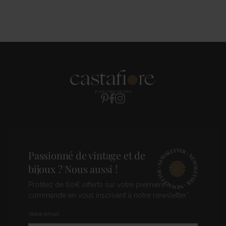
Pinterest
Facebook
Instagram
Passionné de vintage et de
bijoux ? Nous aussi !
Profitez de 60€ offerts sur votre première
commande en vous inscrivant à notre newsletter*.
Newsletter