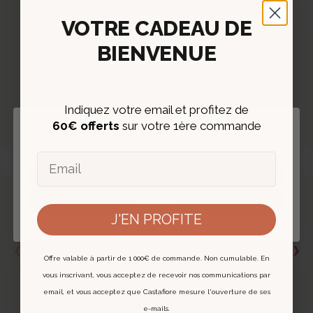
Deux expertes de la Joaillerie
VOTRE CADEAU DE
BIENVENUE
Avec 20 ans chez Cartier pour
Charlotte Rey
et 25 ans à
l’Hôtel Drouot pour
Anne Borde
, leur expertise inégalée
leur permet de dénicher des trésors de joaillerie vintage et
seconde main. Leur œil averti vous guide vers le bijou
Indiquez votre email et profitez de
authentifié de vos rêves, à un prix juste.
60€ offerts
sur votre 1ère commande
Fermer
Changer de langue
Email
FRANÇAIS (ACTUEL)
ENGLISH
J'EN PROFITE
EXPERTISE ET AUTHENTIFICATION
‹
›
Chaque bijou est expertisé et livré avec un
Offre valable à partir de 1 000€ de commande. Non cumulable. En
certificat digital.
vous inscrivant, vous acceptez de recevoir nos communications par
En savoir plus
email, et vous acceptez que Castafiore mesure l'ouverture de ses
e-mails.