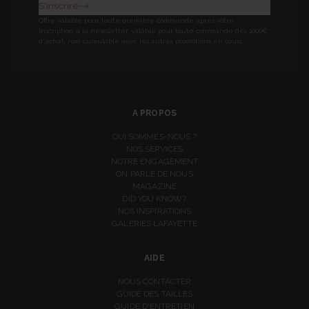
S'inscrire
Offre valable pour toute première commande après votre
inscription à la newsletter, valable pour toute commande dès 1000€
d'achat, non cumulable avec les autres promotions en cours.
A PROPOS
QUI SOMMES-NOUS ?
NOS SERVICES
NOTRE ENGAGEMENT
ON PARLE DE NOUS
MAGAZINE
DID YOU KNOW?
NOS INSPIRATIONS
GALERIES LAFAYETTE
AIDE
NOUS CONTACTER
GUIDE DES TAILLES
GUIDE D'ENTRETIEN