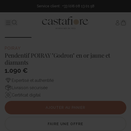
Service client : +33 (0)6 08 13 01 58
Mon c
Menu
Search...
POIRAY
Pendentif POIRAY "Godron" en or jaune et
diamants
1.090 €
Expertisé et authentifié
Livraison sécurisée
Certificat digital
AJOUTER AU PANIER
FAIRE UNE OFFRE