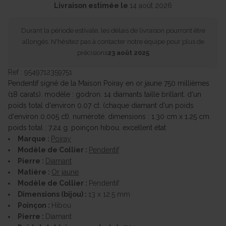
Livraison estimée le
14 août 2026
Durant la période estivale, les délais de livraison pourront être
allongés. N'hésitez pas à contacter notre équipe pour plus de
précisions
23 août 2025
Ref : 9549712359751
Pendentif signé de la Maison Poiray en or jaune 750 millièmes
(18 carats). modèle : godron. 14 diamants taille brillant. d'un
poids total d'environ 0.07 ct. (chaque diamant d'un poids
d'environ 0.005 ct). numéroté. dimensions : 1.30 cm x 1.25 cm.
poids total : 7.24 g. poinçon hibou. excellent état
Marque :
Poiray
Modèle de Collier :
Pendentif
Pierre :
Diamant
Matière :
Or jaune
Modèle de Collier :
Pendentif
Dimensions (bijou) :
13 x 12.5 mm
Poinçon :
Hibou
Pierre :
Diamant