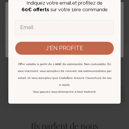
Indiquez votre email et profitez de
60€ offerts
sur votre 1ère commande
Fermer
EXPERTISE ET AUTHENTIFICATION
‹
›
Changer de langue
Chaque bijou est expertisé et livré avec un
Email
certificat digital.
FRANÇAIS (ACTUEL)
En savoir plus
ENGLISH
J'EN PROFITE
Vous pourriez aussi aimer
Offre valable à partir de 1 000€ de commande. Non cumulable. En
vous inscrivant, vous acceptez de recevoir nos communications par
email, et vous acceptez que Castafiore mesure l'ouverture de ses
e-mails.
Vous pouvez vous désinscrire à tout moment.
Ils parlent de nous