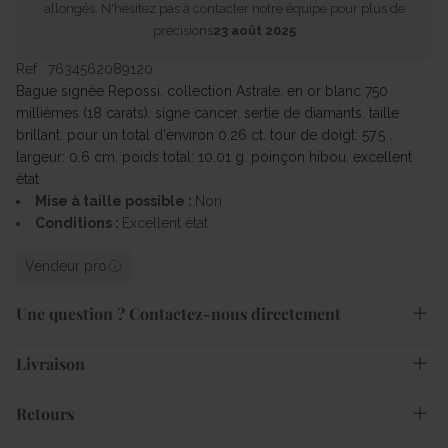
allongés. N'hésitez pas à contacter notre équipe pour plus de
précisions
23 août 2025
Ref : 7634562089120
Bague signée Repossi. collection Astrale. en or blanc 750
millièmes (18 carats). signe cancer. sertie de diamants. taille
brillant. pour un total d'environ 0.26 ct. tour de doigt: 57.5 .
largeur: 0.6 cm. poids total: 10.01 g. poinçon hibou. excellent
état
Mise à taille possible :
Non
Conditions :
Excellent état
Vendeur pro
Une question ? Contactez-nous directement
Livraison
Retours