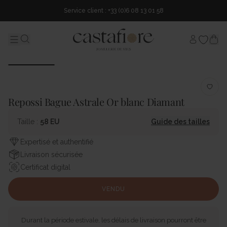
Service client : +33 (0)6 08 13 01 58
Mon comp
Menu
Search...
Repossi Bague Astrale Or blanc Diamant
Taille :
58 EU
Guide des tailles
Expertisé et authentifié
Livraison sécurisée
Certificat digital
VENDU
Durant la période estivale, les délais de livraison pourront être