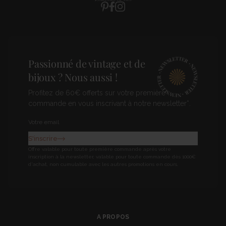
Pinterest
Facebook
Instagram
Passionné de vintage et de
bijoux ? Nous aussi !
Profitez de 60€ offerts sur votre première
commande en vous inscrivant à notre newsletter*.
Newsletter
S'inscrire
Offre valable pour toute première commande après votre
inscription à la newsletter, valable pour toute commande dès 1000€
d'achat, non cumulable avec les autres promotions en cours.
A PROPOS