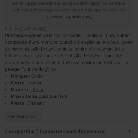
Durant la période estivale, les délais de livraison pourront être
allongés. N'hésitez pas à contacter notre équipe pour plus de
précisions
24 août 2025
Ref : 8490460741959
Une bague signée de la Maison Cartier, “ Solitaire Trinity Ruban”,
composée d'une monture 'tourbillon' en platine 950/000 pavée
de diamants taille brillant, sertie au centre d’un diamant taille
brillant pesant 1,02 carat. Certificat GIA : F/VVS1. Poid : 8,7
grammes Poid du diamand : 1,10 carat environ au total pour le
pavage. Tour de doigt : 51
Marque :
Cartier
Pierre :
Diamant
Matière :
Platine
Mise à taille possible :
Non
Pierre :
Diamant
Vendeur pro
Une question ? Contactez-nous directement