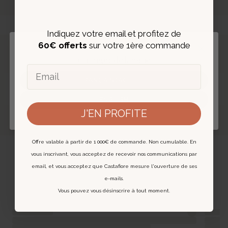
Indiquez votre email et profitez de
60€ offerts
sur votre 1ère commande
Fermer
Changer de langue
Email
EXPERTISE ET AUTHENTIFICATION
FRANÇAIS (ACTUEL)
‹
›
Chaque bijou est expertisé et livré avec un
ENGLISH
certificat digital.
J'EN PROFITE
En savoir plus
Offre valable à partir de 1 000€ de commande. Non cumulable. En
Vous pourriez aussi aimer
vous inscrivant, vous acceptez de recevoir nos communications par
email, et vous acceptez que Castafiore mesure l'ouverture de ses
e-mails.
Vous pouvez vous désinscrire à tout moment.