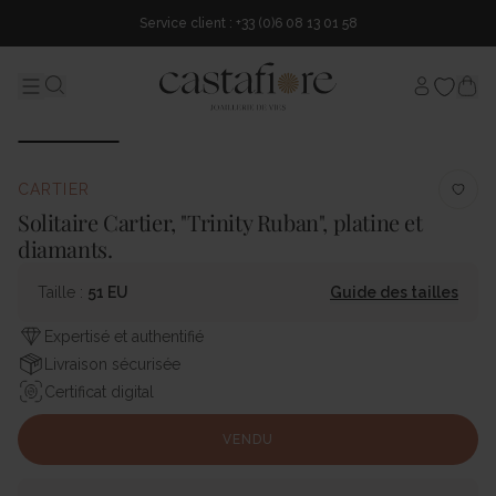
Service client : +33 (0)6 08 13 01 58
Mon comp
Menu
Search...
CARTIER
Solitaire Cartier, "Trinity Ruban", platine et
diamants.
Taille :
51 EU
Guide des tailles
Expertisé et authentifié
Livraison sécurisée
Certificat digital
VENDU